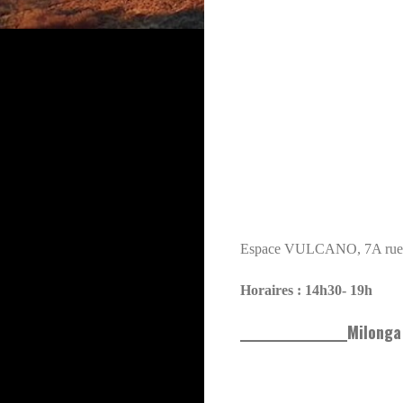
Espace VULCANO, 7A rue M
Horaires : 14h30- 19h
_________________Milonga